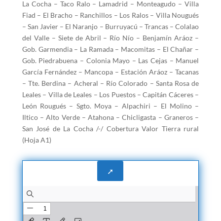
La Cocha – Taco Ralo – Lamadrid – Monteagudo – Villa
Fiad – El Bracho – Ranchillos – Los Ralos – Villa Nougués
– San Javier – El Naranjo – Burruyacú – Trancas – Colalao
del Valle – Siete de Abril – Río Nío – Benjamín Aráoz –
Gob. Garmendia – La Ramada – Macomitas – El Chañar –
Gob. Piedrabuena – Colonia Mayo – Las Cejas – Manuel
García Fernández – Mancopa – Estación Aráoz – Tacanas
– Tte. Berdina – Acheral – Río Colorado – Santa Rosa de
Leales – Villa de Leales – Los Puestos – Capitán Cáceres –
León Rougués – Sgto. Moya – Alpachiri – El Molino –
Iltico – Alto Verde – Atahona – Chicligasta – Graneros –
San José de La Cocha /-/ Cobertura Valor Tierra rural
(Hoja A1)
➚